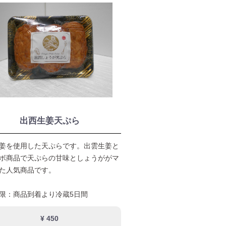
出西生姜天ぷら
姜を使用した天ぷらです。出雲生姜と
ボ商品で天ぷらの甘味としょうががマ
た人気商品です。
限：商品到着より冷蔵5日間
¥ 450