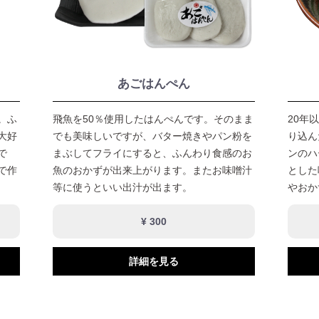
あごはんぺん
。ふ
飛魚を50％使用したはんぺんです。そのまま
20年
大好
でも美味しいですが、バター焼きやパン粉を
り込ん
で
まぶしてフライにすると、ふんわり食感のお
ンのハ
で作
魚のおかずが出来上がります。またお味噌汁
とした
等に使うといい出汁が出ます。
やおか
¥ 300
詳細を見る