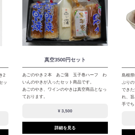
真空3500円セット
あごのやき２本 あご蒲 玉子巻ハーフ わ
き2
島根県
いんのやきが入ったセット商品です。
セッ
ぷりの
あごのやき、ワインのやきは真空商品となっ
できた
ております。
れ、旨
手でち
¥ 3,500
詳細を見る