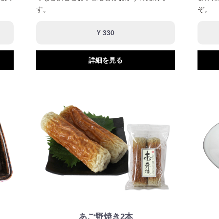
す。
ぞ。
¥ 330
詳細を見る
あご野焼き2本