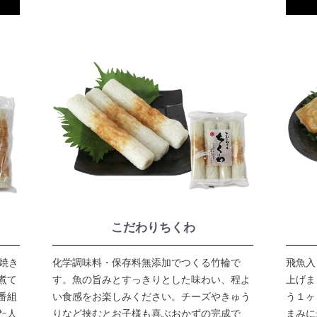
こだわりちくわ
焼き
化学調味料・保存料無添加でつくる竹輪で
飛魚入
煮て
す。魚の旨みとすっきりとした味わい、程よ
上げま
番組
い食感をお楽しみください。チーズやきゅう
う１ヶ
た人
りなど挟むとお子様も喜ぶおかずの完成で
まみに