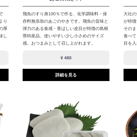
で
飛魚のすり身100％で作る、化学調味料・保
大社の
より
存料無添加のあごのやきです。飛魚の旨味と
が特徴
の厚
弾力のある食感・香ばしい皮目が特徴の島根
そのま
味し
県特産品。使いやすい少し小さめのサイズ
食べて
感。おつまみとして召し上がれます。
目を入
¥ 480
詳細を見る