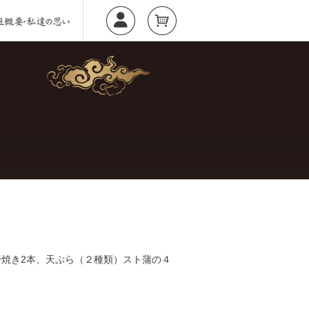
焼き2本、天ぷら（２種類）スト蒲の４