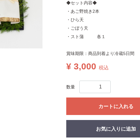
◆セット内容◆
・あご野焼き2本
・ひら天
・ごぼう天
・スト蒲 各１
賞味期限：商品到着より冷蔵5日間
¥ 3,000
税込
数量
カートに入れる
お気に入りに追加